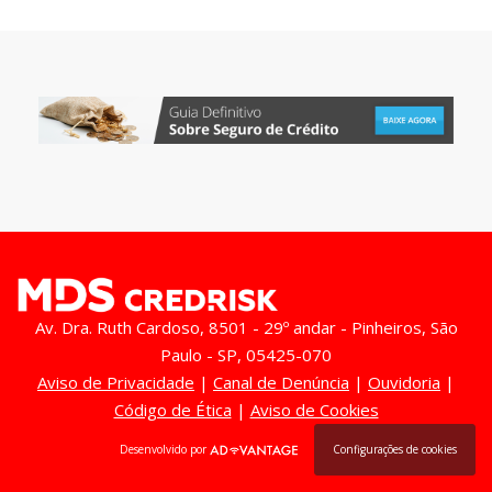
Av. Dra. Ruth Cardoso, 8501 - 29º andar - Pinheiros, São
Paulo - SP, 05425-070
Aviso de Privacidade
|
Canal de Denúncia
|
Ouvidoria
|
Código de Ética
|
Aviso de Cookies
Desenvolvido por
Configurações de cookies