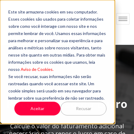
Este site armazena cookies em seu computador.
Esses cookies são usados para coletar informações
Toggle
sobre como você interage com nosso site e nos
navigat
permite lembrar de você. Usamos essas informações
para melhorar e personalizar sua experiência e para
análises e métricas sobre nossos visitantes, tanto
nesse site quanto em outras mídias. Para obter mais
informações sobre os cookies que usamos, leia
nosso
Aviso de Cookies.
Se você recusar, suas informações não serão
rastreadas quando você acessar este site. Um
Simulador de
cookie simples será usado em seu navegador para
lembrar sobre sua preferência de não ser rastreado.
Recuperação do Lucro
Aceitar
Recusar
Calcule o valor do faturamento adicional
necessário para repor o lucro em caso de